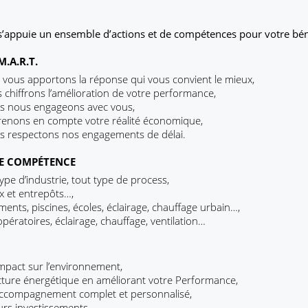
s’appuie un ensemble d’actions et de compétences pour votre bén
.A.R.T.
 vous apportons la réponse qui vous convient le mieux,
 chiffrons l’amélioration de votre performance,
us nous engageons avec vous,
prenons en compte votre réalité économique,
s respectons nos engagements de délai.
E COMPÉTENCE
type d’industrie, tout type de process,
ux et entrepôts…,
timents, piscines, écoles, éclairage, chauffage urbain…,
pératoires, éclairage, chauffage, ventilation…
mpact sur l’environnement,
cture énergétique en améliorant votre Performance,
 accompagnement complet et personnalisé,
urs investissements,