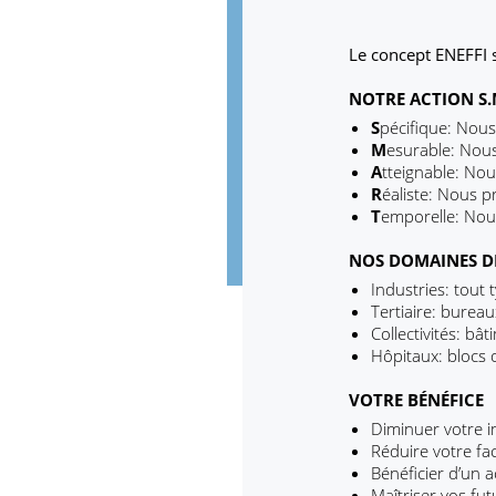
Le concept ENEFFI 
NOTRE ACTION S.M
S
pécifique: Nous
M
esurable: Nous
A
tteignable: No
R
éaliste: Nous 
T
emporelle: Nou
NOS DOMAINES D
Industries: tout 
Tertiaire: burea
Collectivités: bâ
Hôpitaux: blocs o
VOTRE BÉNÉFICE
Diminuer votre i
Réduire votre fa
Bénéficier d’un
Maîtriser vos fut