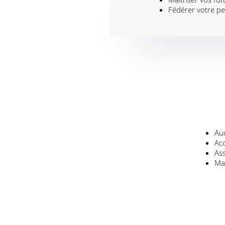
Fédérer votre pe
Aud
Ac
As
Ma