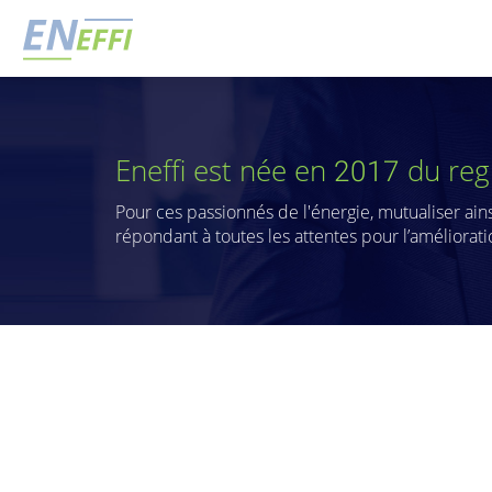
Eneffi est née en 2017 du re
Pour ces passionnés de l'énergie, mutualiser ai
répondant à toutes les attentes pour l’améliorat